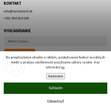
KONTAKT
info
@
termatech.sk
+421 910 910 028
VYHĽADÁVANIE
Hľadať
Na prispôsobenie obsahu a reklám, poskytovanie funkcií sociálnych
médií a analýzu návštevnosti používame súbory cookie. Viac
informácií
tu
.
Nastavenie
Súhlasím
Copyright 2026
Termatech.sk
. Všetky práva vyhradené.
Upraviť nastavenie cookies
Vytvořil
Shoptet
| Design
Shoptak.cz
Odmietnuť