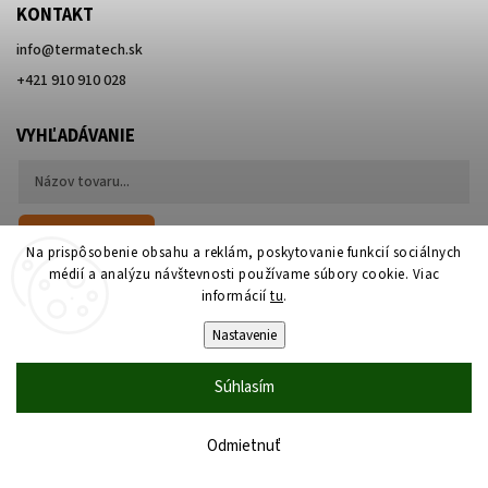
KONTAKT
info
@
termatech.sk
+421 910 910 028
VYHĽADÁVANIE
Hľadať
Na prispôsobenie obsahu a reklám, poskytovanie funkcií sociálnych
médií a analýzu návštevnosti používame súbory cookie. Viac
informácií
tu
.
Nastavenie
Súhlasím
Copyright 2026
Termatech.sk
. Všetky práva vyhradené.
Upraviť nastavenie cookies
Vytvořil
Shoptet
| Design
Shoptak.cz
Odmietnuť