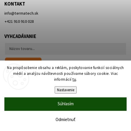
KONTAKT
info
@
termatech.sk
+421 910 910 028
VYHĽADÁVANIE
Hľadať
Na prispôsobenie obsahu a reklám, poskytovanie funkcií sociálnych
médií a analýzu návštevnosti používame súbory cookie. Viac
informácií
tu
.
Nastavenie
Súhlasím
Copyright 2026
Termatech.sk
. Všetky práva vyhradené.
Upraviť nastavenie cookies
Vytvořil
Shoptet
| Design
Shoptak.cz
Odmietnuť