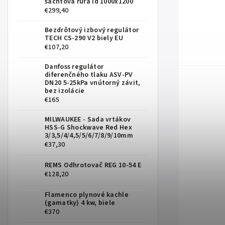
šachtová rúra id 1000x1200
€299,40
Bezdrôtový izbový regulátor
TECH CS-290 V2 biely EU
€107,20
Danfoss regulátor
diferenčného tlaku ASV-PV
DN20 5-25kPa vnútorný závit,
bez izolácie
€165
MILWAUKEE - Sada vrtákov
HSS-G Shockwave Red Hex
3/3,5/4/4,5/5/6/7/8/9/10mm
€37,30
REMS Odhrotovač REG 10-54 E
€128,20
Flamenco plynové kachle
(gamatky) 4 kw, biele
€370