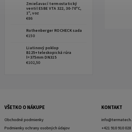
Zmiešavací termostatický
ventil ESBE VTA 322, 30-70°C,
1", voz
€86
Rothenberger ROCHECK sada
€150
Liatinový poklop
B125+teleskopická rúra
l=375mm DN315
€102,50
VŠETKO O NÁKUPE
KONTAKT
Obchodné podmienky
info
@
termatech.
Podmienky ochrany osobných údajov
+421 910 910 028