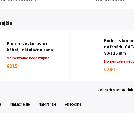
ejšie
Buderus komí
Buderus vykurovací
na fasádu GAF
kábel, inštalačná sada
80/125 mm
Momentálne nedostupné
Momentálne ned
€215
€284
Zobraziť viac produk
e
Najlacnejšie
Najdrahšie
Abecedne