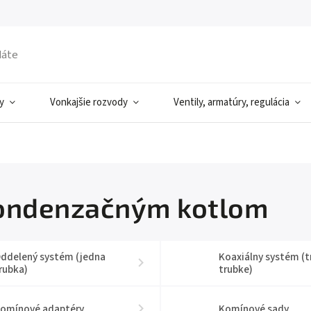
y
Vonkajšie rozvody
Ventily, armatúry, regulácia
ondenzačným kotlom
ddelený systém (jedna
Koaxiálny systém (t
rubka)
trubke)
omínové adaptéry
Komínové sady