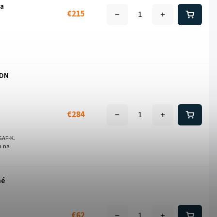
da
€215
 DN
€284
GAF-K.
m na
né
€62