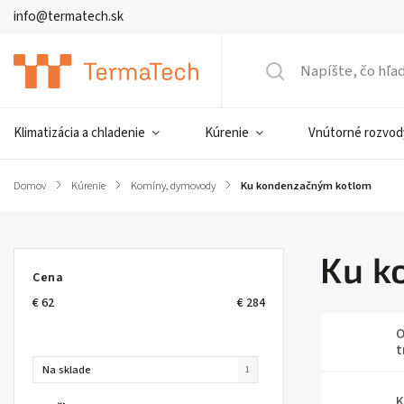
info@termatech.sk
Klimatizácia a chladenie
Kúrenie
Vnútorné rozvod
Domov
/
Kúrenie
/
Komíny, dymovody
/
Ku kondenzačným kotlom
Ku k
Cena
€
62
€
284
O
t
Na sklade
1
K