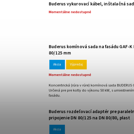
Buderus vykurovací kábel, inštalačná sa
Momentálne nedostupné
Buderus komínová sada na fasádu GAF-K
80/125 mm
Akcia
Výpredaj
Momentálne nedostupné
Koncentrická (rúra v rúre) komínová sada BUDERUS 
Určená pre pre kotly do výkonu 50 kW, s umiestnení
fasádu.
Buderus rozdeľovací adaptér pre paralel
pripojenie DN 80/125 na DN 80/80, plast
Akcia