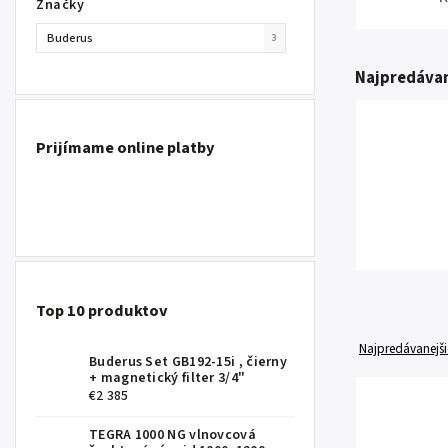
Značky
Buderus
3
Najpredávan
Prijímame online platby
Top 10 produktov
Najpredávanejši
Buderus Set GB192-15i , čierny
+ magnetický filter 3/4"
€2 385
TEGRA 1000 NG vlnovcová