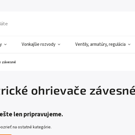
y
Vonkajšie rozvody
Ventily, armatúry, regulácia
če závesné
trické ohrievače závesn
ešte len pripravujeme.
ozrieť na ostatné kategórie.