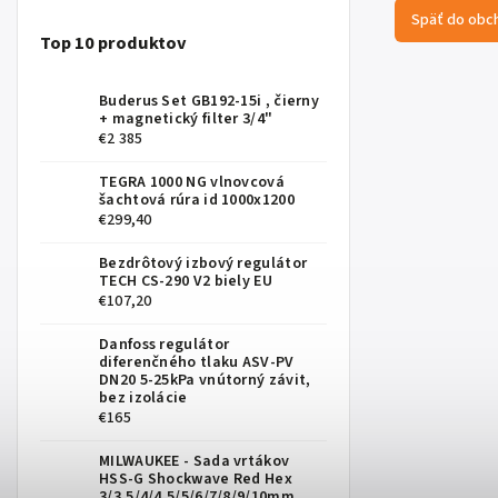
Späť do obc
Top 10 produktov
Buderus Set GB192-15i , čierny
+ magnetický filter 3/4"
€2 385
TEGRA 1000 NG vlnovcová
šachtová rúra id 1000x1200
€299,40
Bezdrôtový izbový regulátor
TECH CS-290 V2 biely EU
€107,20
Danfoss regulátor
diferenčného tlaku ASV-PV
DN20 5-25kPa vnútorný závit,
bez izolácie
€165
MILWAUKEE - Sada vrtákov
HSS-G Shockwave Red Hex
3/3,5/4/4,5/5/6/7/8/9/10mm