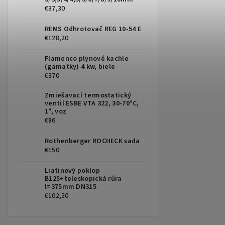
€37,30
REMS Odhrotovač REG 10-54 E
€128,20
Flamenco plynové kachle
(gamatky) 4 kw, biele
€370
Zmiešavací termostatický
ventil ESBE VTA 322, 30-70°C,
1", voz
€86
Rothenberger ROCHECK sada
€150
Liatinový poklop
B125+teleskopická rúra
l=375mm DN315
€102,50