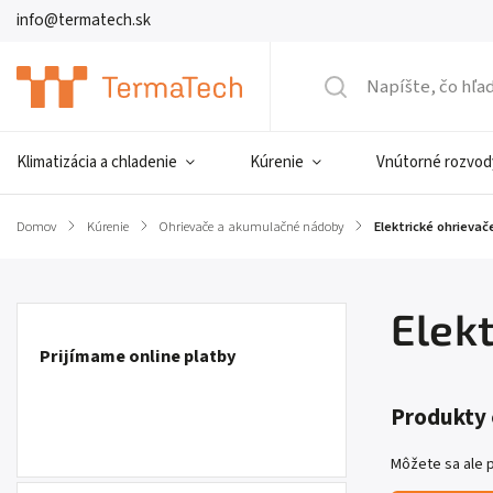
info@termatech.sk
Klimatizácia a chladenie
Kúrenie
Vnútorné rozvod
Domov
/
Kúrenie
/
Ohrievače a akumulačné nádoby
/
Elektrické ohrieva
Elek
Prijímame online platby
Produkty 
Môžete sa ale p