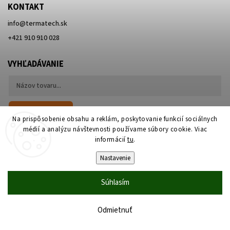
KONTAKT
info
@
termatech.sk
+421 910 910 028
VYHĽADÁVANIE
Hľadať
Na prispôsobenie obsahu a reklám, poskytovanie funkcií sociálnych
médií a analýzu návštevnosti používame súbory cookie. Viac
informácií
tu
.
Nastavenie
Súhlasím
Copyright 2026
Termatech.sk
. Všetky práva vyhradené.
Upraviť nastavenie cookies
Vytvořil
Shoptet
| Design
Shoptak.cz
Odmietnuť