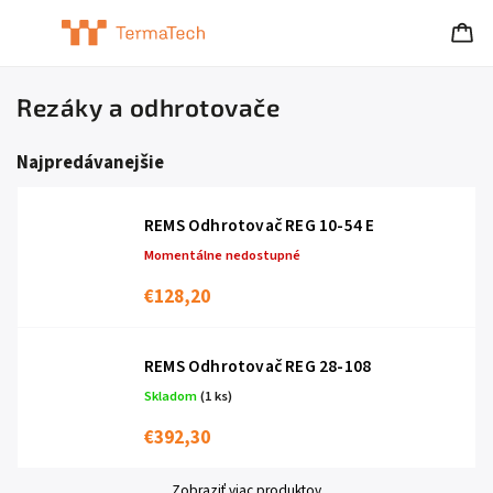
Rezáky a odhrotovače
Najpredávanejšie
REMS Odhrotovač REG 10-54 E
Momentálne nedostupné
€128,20
REMS Odhrotovač REG 28-108
Skladom
(1 ks)
€392,30
Zobraziť viac produktov