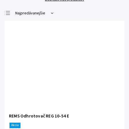
Najpredávanejšie
Najlacnejšie
Najdrahšie
Abecedne
REMS Odhrotovač REG 10-54 E
Akcia