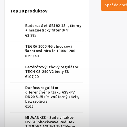
Späť do obc
Top 10 produktov
Buderus Set GB192-15i , čierny
+ magnetický filter 3/4"
€2 385
TEGRA 1000 NG vlnovcová
šachtová rúra id 1000x1200
€299,40
Bezdrôtový izbový regulátor
TECH CS-290 V2 biely EU
€107,20
Danfoss regulátor
diferenčného tlaku ASV-PV
DN20 5-25kPa vnútorný závit,
bez izolácie
€165
MILWAUKEE - Sada vrtákov
HSS-G Shockwave Red Hex
3/3,5/4/4,5/5/6/7/8/9/10mm