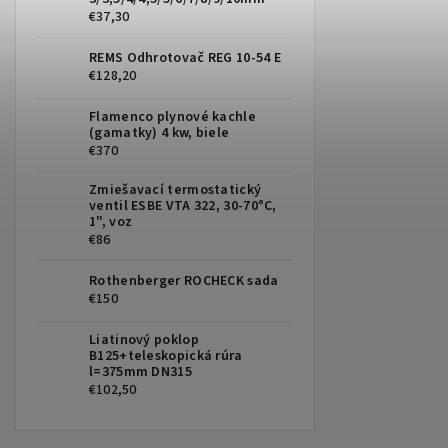
€37,30
REMS Odhrotovač REG 10-54 E
€128,20
Flamenco plynové kachle
(gamatky) 4 kw, biele
€370
Zmiešavací termostatický
ventil ESBE VTA 322, 30-70°C,
1", voz
€86
Rothenberger ROCHECK sada
€150
Liatinový poklop
B125+teleskopická rúra
l=375mm DN315
€102,50