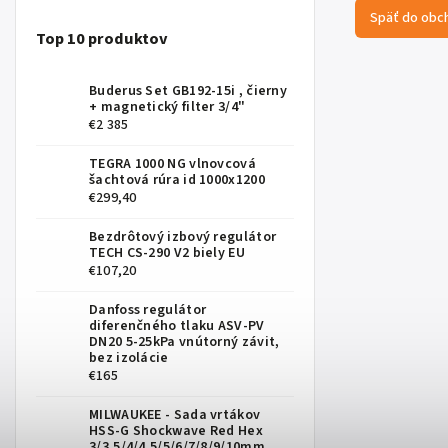
Späť do obc
Top 10 produktov
Buderus Set GB192-15i , čierny
+ magnetický filter 3/4"
€2 385
TEGRA 1000 NG vlnovcová
šachtová rúra id 1000x1200
€299,40
Bezdrôtový izbový regulátor
TECH CS-290 V2 biely EU
€107,20
Danfoss regulátor
diferenčného tlaku ASV-PV
DN20 5-25kPa vnútorný závit,
bez izolácie
€165
MILWAUKEE - Sada vrtákov
HSS-G Shockwave Red Hex
3/3,5/4/4,5/5/6/7/8/9/10mm