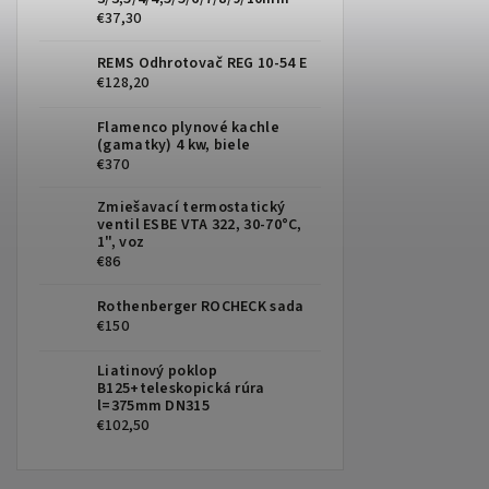
€37,30
REMS Odhrotovač REG 10-54 E
€128,20
Flamenco plynové kachle
(gamatky) 4 kw, biele
€370
Zmiešavací termostatický
ventil ESBE VTA 322, 30-70°C,
1", voz
€86
Rothenberger ROCHECK sada
€150
Liatinový poklop
B125+teleskopická rúra
l=375mm DN315
€102,50