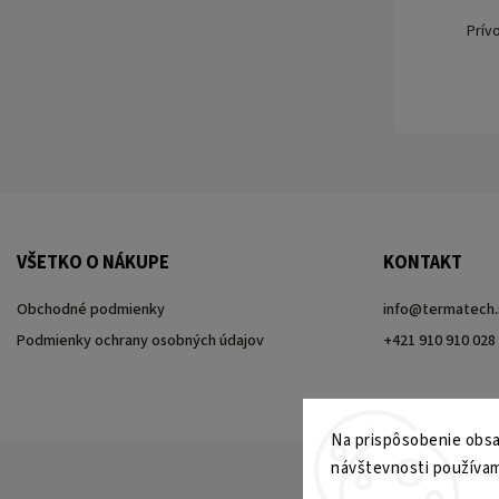
Prív
VŠETKO O NÁKUPE
KONTAKT
Obchodné podmienky
info
@
termatech.
Podmienky ochrany osobných údajov
+421 910 910 028
Na prispôsobenie obsah
návštevnosti používam