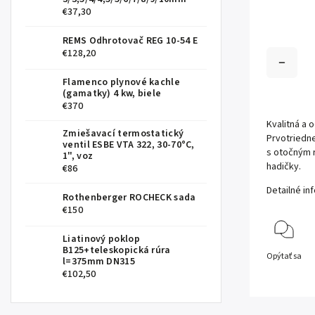
€37,30
REMS Odhrotovač REG 10-54 E
€128,20
Flamenco plynové kachle
(gamatky) 4 kw, biele
€370
Kvalitná a 
Zmiešavací termostatický
Prvotriedn
ventil ESBE VTA 322, 30-70°C,
s otočným 
1", voz
hadičky.
€86
Detailné in
Rothenberger ROCHECK sada
€150
Liatinový poklop
B125+teleskopická rúra
Opýtať sa
l=375mm DN315
€102,50