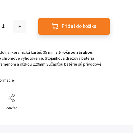
Pridať do košíka
odolná, keramická kartuš 35 mm
s 5 ročnou zárukou
.
e chrómové vyhotovenie. Stojanková drezová batéria
ramenom a dĺžkou 220mm.Súčasťou batérie sú prívodové
formácie
Zdieľať