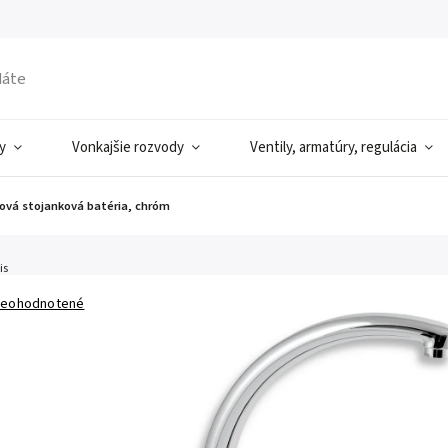
y
Vonkajšie rozvody
Ventily, armatúry, regulácia
ezová stojanková batéria, chróm
is
eohodnotené