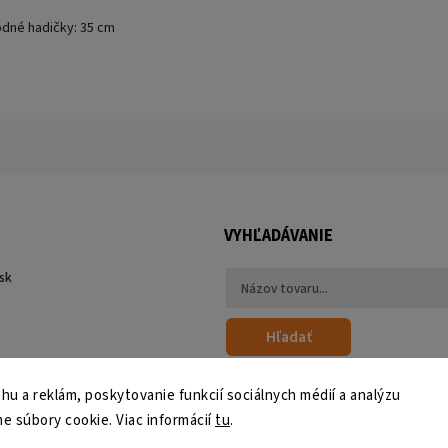
odné hadičky: 35 cm
VYHĽADÁVANIE
sk
Hľadať
u a reklám, poskytovanie funkcií sociálnych médií a analýzu
e súbory cookie. Viac informácií
tu
.