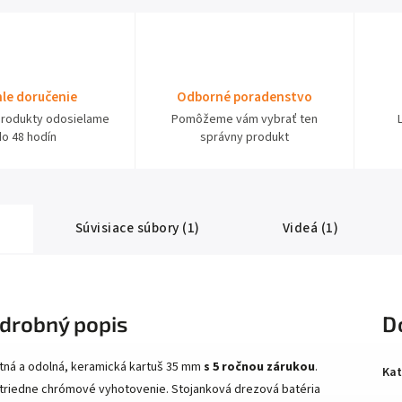
le doručenie
Odborné poradenstvo
produkty odosielame
Pomôžeme vám vybrať ten
do 48 hodín
správny produkt
Súvisiace súbory (1)
Videá (1)
drobný popis
D
itná a odolná, keramická kartuš 35 mm
s 5 ročnou zárukou
.
Kat
triedne chrómové vyhotovenie. Stojanková drezová batéria