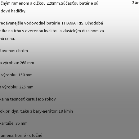
Zár
očným ramenom a dĺžkou 220mm.Súčasťou batérie sú
odové hadičky.
redávanejšie vodovodné batérie TITANIA IRIS. Dlhodobá
otka na trhu s overenou kvalitou a klasickým dizajnom za
nú cenu.
tovenie: chróm
a výrobku: 268 mm
a výrobku: 150 mm
a výrobku: 225 mm
ka na tesnosť kartuše: 5 rokov
ok pri dyn. tlaku 3 bary-aerátor: 18 l/min
kartuše: 35 mm
ramena: horné - otočné