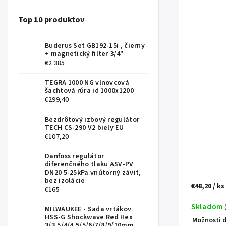
Top 10 produktov
Buderus Set GB192-15i , čierny
+ magnetický filter 3/4"
€2 385
TEGRA 1000 NG vlnovcová
šachtová rúra id 1000x1200
€299,40
Bezdrôtový izbový regulátor
TECH CS-290 V2 biely EU
€107,20
Danfoss regulátor
diferenčného tlaku ASV-PV
DN20 5-25kPa vnútorný závit,
bez izolácie
€48,20
/ ks
€165
Skladom
MILWAUKEE - Sada vrtákov
HSS-G Shockwave Red Hex
Možnosti 
3/3,5/4/4,5/5/6/7/8/9/10mm