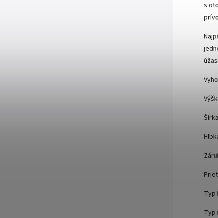
s ot
prív
Najp
jedn
úžas
Vyho
Výšk
Šírk
Hĺbk
Záru
Priet
Typ 
Typ 