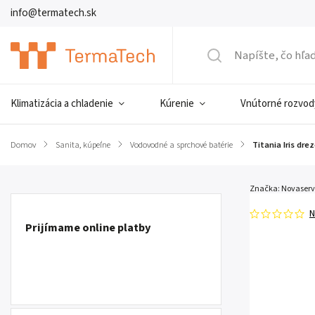
info@termatech.sk
Klimatizácia a chladenie
Kúrenie
Vnútorné rozvod
Domov
/
Sanita, kúpeľne
/
Vodovodné a sprchové batérie
/
Titania Iris dr
Značka:
Novaserv
N
Prijímame online platby