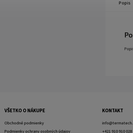
Popis
Po
Popi
VŠETKO O NÁKUPE
KONTAKT
Obchodné podmienky
info
@
termatech.
Podmienky ochrany osobných údajov
+421 910 910 028