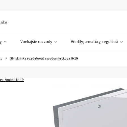
y
Vonkajšie rozvody
Ventily, armatúry, regulácia
ky
/
SH skrinka rozdelovača podomietkova 9-10
eohodnotené