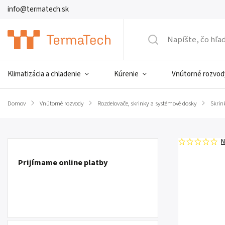
info@termatech.sk
Klimatizácia a chladenie
Kúrenie
Vnútorné rozvod
Domov
/
Vnútorné rozvody
/
Rozdelovače, skrinky a systémové dosky
/
Skrin
N
Prijímame online platby