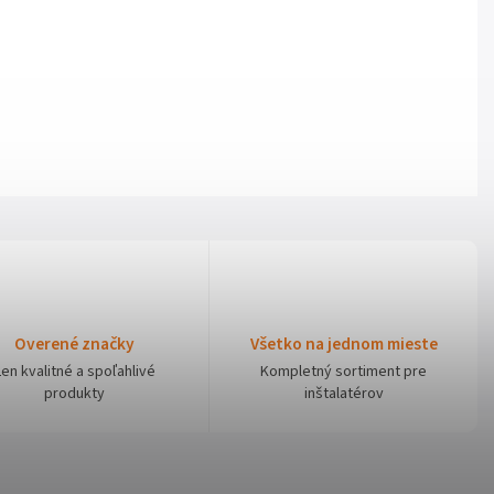
Overené značky
Všetko na jednom mieste
Len kvalitné a spoľahlivé
Kompletný sortiment pre
produkty
inštalatérov