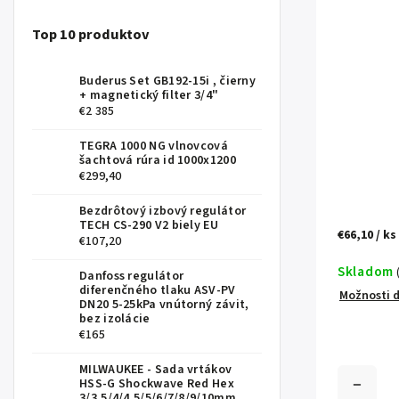
Top 10 produktov
Buderus Set GB192-15i , čierny
+ magnetický filter 3/4"
€2 385
TEGRA 1000 NG vlnovcová
šachtová rúra id 1000x1200
€299,40
Bezdrôtový izbový regulátor
TECH CS-290 V2 biely EU
€66,10
/ ks
€107,20
Skladom
Danfoss regulátor
diferenčného tlaku ASV-PV
Možnosti 
DN20 5-25kPa vnútorný závit,
bez izolácie
€165
MILWAUKEE - Sada vrtákov
HSS-G Shockwave Red Hex
3/3,5/4/4,5/5/6/7/8/9/10mm