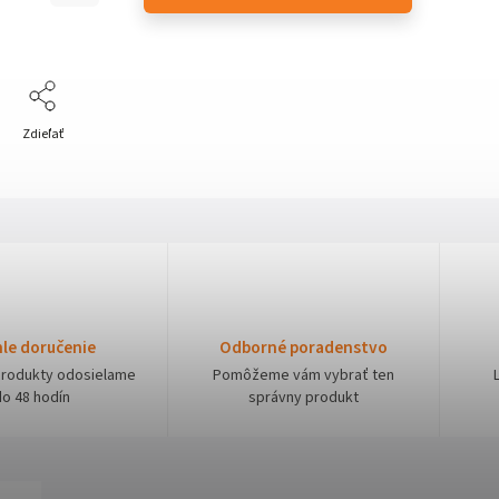
Zdieľať
le doručenie
Odborné poradenstvo
produkty odosielame
Pomôžeme vám vybrať ten
do 48 hodín
správny produkt