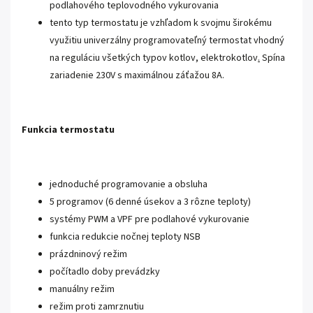
podlahového teplovodného vykurovania
tento typ termostatu je vzhľadom k svojmu širokému
využitiu univerzálny programovateľný termostat vhodný
na reguláciu všetkých typov kotlov, elektrokotlov
.
Spína
zariadenie 230V s maximálnou záťažou 8A.
Funkcia termostatu
jednoduché programovanie a obsluha
5 programov (6 denné úsekov a 3 rôzne teploty)
systémy PWM a VPF pre podlahové vykurovanie
funkcia redukcie nočnej teploty NSB
prázdninový režim
počítadlo doby prevádzky
manuálny režim
režim proti zamrznutiu