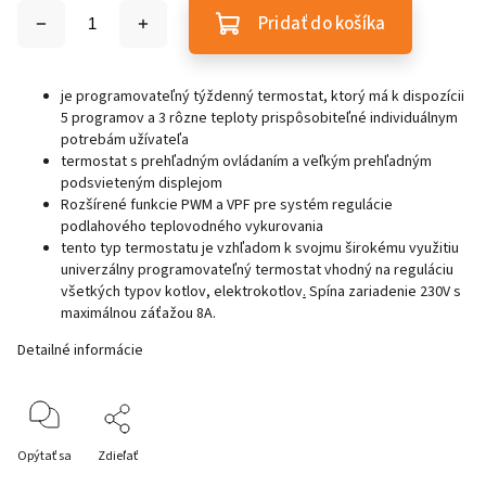
Pridať do košíka
je programovateľný týždenný termostat, ktorý má k dispozícii
5 programov a 3 rôzne teploty prispôsobiteľné individuálnym
potrebám užívateľa
termostat s prehľadným ovládaním a veľkým prehľadným
podsvieteným displejom
Rozšírené funkcie PWM a VPF pre systém regulácie
podlahového teplovodného vykurovania
tento typ termostatu je vzhľadom k svojmu širokému využitiu
univerzálny programovateľný termostat vhodný na reguláciu
všetkých typov kotlov, elektrokotlov
.
Spína zariadenie 230V s
maximálnou záťažou 8A.
Detailné informácie
Opýtať sa
Zdieľať