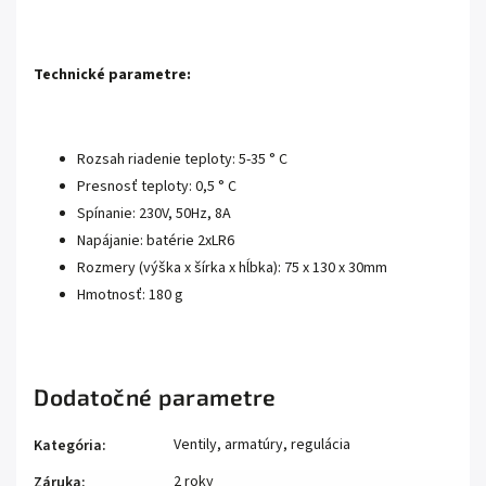
Technické parametre:
Rozsah riadenie teploty: 5-35 ° C
Presnosť teploty: 0,5 ° C
Spínanie: 230V, 50Hz, 8A
Napájanie: batérie 2xLR6
Rozmery (výška x šírka x hĺbka): 75 x 130 x 30mm
Hmotnosť: 180 g
Dodatočné parametre
Ventily, armatúry, regulácia
Kategória
:
2 roky
Záruka
: