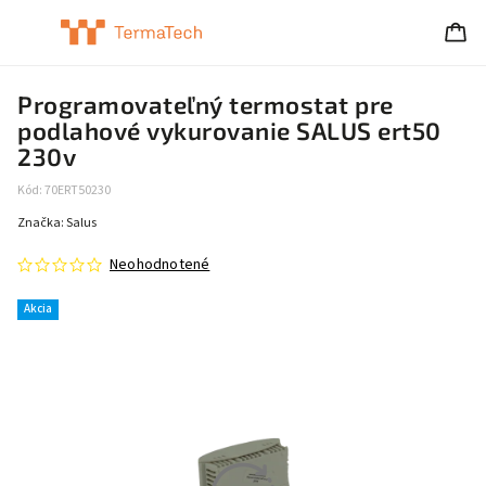
Programovateľný termostat pre
podlahové vykurovanie SALUS ert50
230v
Kód:
70ERT50230
Značka:
Salus
Neohodnotené
Akcia