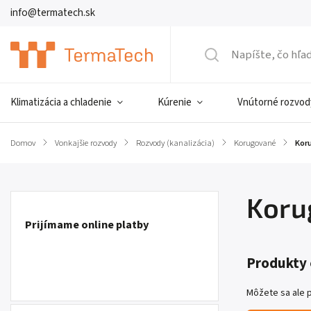
info@termatech.sk
Klimatizácia a chladenie
Kúrenie
Vnútorné rozvod
Domov
/
Vonkajšie rozvody
/
Rozvody (kanalizácia)
/
Korugované
/
Kor
Koru
Prijímame online platby
Produkty 
Môžete sa ale p