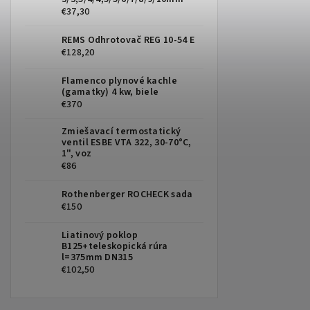
€37,30
REMS Odhrotovač REG 10-54 E
€128,20
Flamenco plynové kachle
(gamatky) 4 kw, biele
€370
Zmiešavací termostatický
ventil ESBE VTA 322, 30-70°C,
1", voz
€86
Rothenberger ROCHECK sada
€150
Liatinový poklop
B125+teleskopická rúra
l=375mm DN315
€102,50