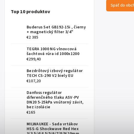
Späť do obc
Top 10 produktov
Buderus Set GB192-15i , čierny
+ magnetický filter 3/4"
€2 385
TEGRA 1000 NG vlnovcová
šachtová rúra id 1000x1200
€299,40
Bezdrôtový izbový regulátor
TECH CS-290 V2 biely EU
€107,20
Danfoss regulátor
diferenčného tlaku ASV-PV
DN20 5-25kPa vnútorný závit,
bez izolácie
€165
MILWAUKEE - Sada vrtákov
HSS-G Shockwave Red Hex
3/3,5/4/4,5/5/6/7/8/9/10mm