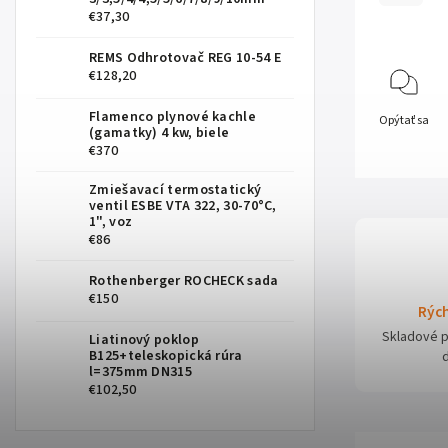
€37,30
REMS Odhrotovač REG 10-54 E
€128,20
Flamenco plynové kachle
Opýtať sa
(gamatky) 4 kw, biele
€370
Zmiešavací termostatický
ventil ESBE VTA 322, 30-70°C,
1", voz
€86
Rothenberger ROCHECK sada
€150
Rých
Skladové 
Liatinový poklop
B125+teleskopická rúra
l=375mm DN315
€102,50