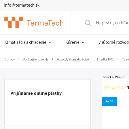
info@termatech.sk
Klimatizácia a chladenie
Kúrenie
Vnútorné rozvod
Domov
/
Vonkajšie rozvody
/
Rozvody (kanalizácia)
/
Hladké PVC
/
Tvar
Značka:
Wavin
N
Prijímame online platby
Akcia