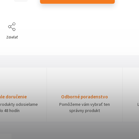
Zdieľať
le doručenie
Odborné poradenstvo
produkty odosielame
Pomôžeme vám vybrať ten
do 48 hodín
správny produkt