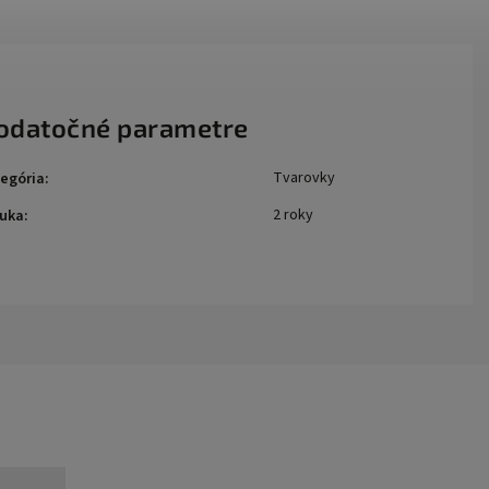
odatočné parametre
Tvarovky
egória
:
2 roky
uka
: