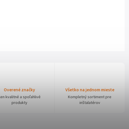
Overené značky
Všetko na jednom mieste
Len kvalitné a spoľahlivé
Kompletný sortiment pre
produkty
inštalatérov