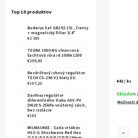
Top 10 produktov
Buderus Set GB192-15i , čierny
+ magnetický filter 3/4"
€2 385
TEGRA 1000 NG vlnovcová
šachtová rúra id 1000x1200
€299,40
Bezdrôtový izbový regulátor
TECH CS-290 V2 biely EU
€42
/ ks
€107,20
Skladom
Danfoss regulátor
diferenčného tlaku ASV-PV
Možnosti 
DN20 5-25kPa vnútorný závit,
bez izolácie
€165
MILWAUKEE - Sada vrtákov
HSS-G Shockwave Red Hex
3/3,5/4/4,5/5/6/7/8/9/10mm