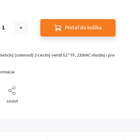
Pridať do košíka
etický (solenoid) 2-cestný ventil G1“ FF, 230VAC vhodný i pre
formácie
Zdieľať