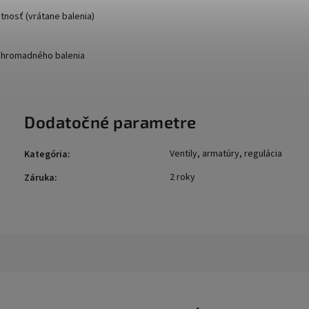
nosť (vrátane balenia)
 hromadného balenia
Dodatočné parametre
Ventily, armatúry, regulácia
Kategória
:
2 roky
Záruka
: