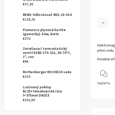
€37,30
REMS Odhrotovač REG 10-54 E
€128,20
Flamenco plynové kachle
(gamatky) 4 kw, biele
€370
Elektromagn
Zmiešavací termostatický
pitnú vodu.
ventil ESBE VTA 322, 30-70°C,
1", voz
Detailné in
€86
Rothenberger ROCHECK sada
€150
Opýtať sa
Liatinový poklop
B125+teleskopická rúra
l=375mm DN315
€102,50