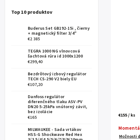
Top 10 produktov
Buderus Set GB192-15i , čierny
+ magnetický filter 3/4"
€2 385
TEGRA 1000 NG vlnovcová
šachtová rúra id 1000x1200
€299,40
Bezdrôtový izbový regulátor
TECH CS-290 V2 biely EU
€107,20
Danfoss regulátor
diferenčného tlaku ASV-PV
DN20 5-25kPa vnútorný závit,
bez izolácie
€155
/ ks
€165
Momentá
MILWAUKEE - Sada vrtákov
HSS-G Shockwave Red Hex
Možnosti 
3/3,5/4/4,5/5/6/7/8/9/10mm