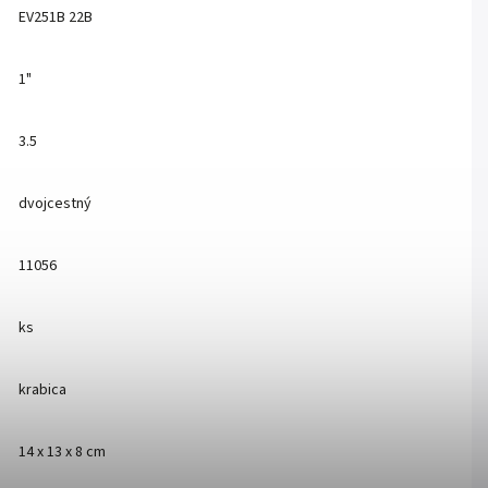
EV251B 22B
1"
3.5
dvojcestný
11056
ks
krabica
14 x 13 x 8 cm