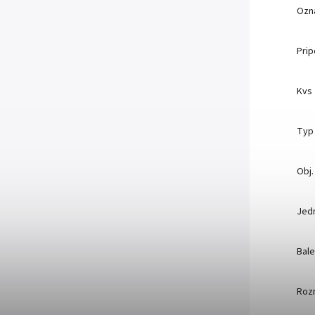
Ozn
Prip
Kvs
Typ 
Obj.
Jed
Bale
Roz