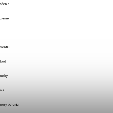
ačenie
ojenie
ventilu
 kód
notky
nie
mery balenia