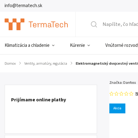
info@termatech.sk
Klimatizácia a chladenie
Kúrenie
Vnútorné rozvod
Domov
/
Ventily, armatúry, regulácia
/
Elektromagnetický dvojcestný ventil
Značka:
Danfoss
N
Prijímame online platby
Akcia